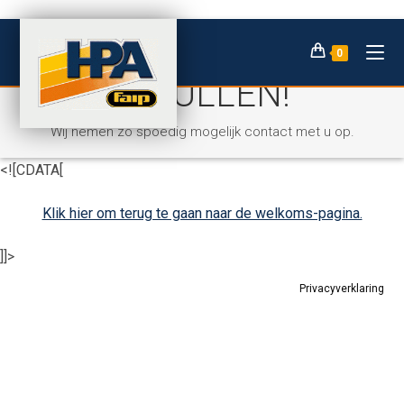
Ga
BEDANKT VOOR HET
naar
0
inhoud
INVULLEN!
Wij nemen zo spoedig mogelijk contact met u op.
<![CDATA[
Klik hier om terug te gaan naar de welkoms-pagina.
]]>
Privacyverklaring