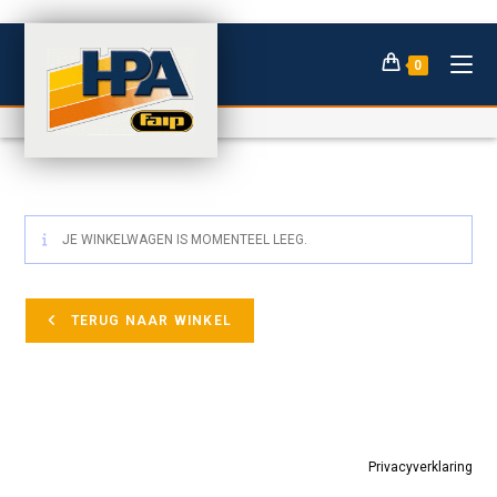
Ga
WINKELMAND
naar
0
inhoud
>
Winkelmand
JE WINKELWAGEN IS MOMENTEEL LEEG.
TERUG NAAR WINKEL
Privacyverklaring